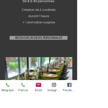
De 8 à 40 personnes
Création de 2 cocktails
durant 1 heure
+ 1 animation surprise
RECEVOIR UN DEVIS PERSONNALSÉ
Belgique
France
Email
Instagram
Facebook